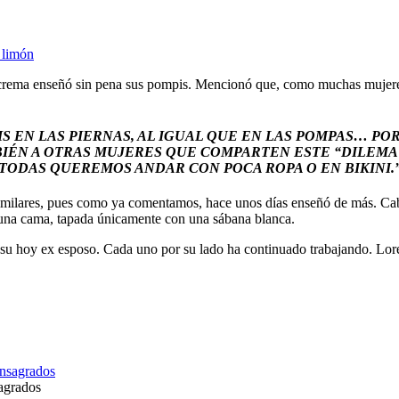
 limón
rema enseñó sin pena sus pompis. Mencionó que, como muchas mujeres su
S EN LAS PIERNAS, AL IGUAL QUE EN LAS POMPAS… PO
MBIÉN A OTRAS MUJERES QUE COMPARTEN ESTE “DILEMA
TODAS QUEREMOS ANDAR CON POCA ROPA O EN BIKINI.
s similares, pues como ya comentamos, hace unos días enseñó de más. C
 una cama, tapada únicamente con una sábana blanca.
su hoy ex esposo. Cada uno por su lado ha continuado trabajando. Lore
sagrados