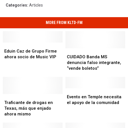
Categories
:
Articles
MORE FROM KLTD-FM
Eduin
Eduin
Caz
Caz
CUIDADO
CUIDADO
Eduin Caz de Grupo Firme
de
de
Banda
Banda
ahora socio de Music VIP
CUIDADO Banda MS
Grupo
Grupo
MS
MS
denuncia falso integrante,
Firme
Firme
denuncia
denuncia
“vende boletos”
ahora
ahora
falso
falso
socio
socio
integrante,
integrante,
de
de
“vende
“vende
Music
Music
boletos”
boletos”
Evento
Evento
VIP
VIP
Traficante
Traficante
en
en
Evento en Temple necesita
de
de
Temple
Temple
Traficante de drogas en
el apoyo de la comunidad
drogas
drogas
necesita
necesita
Texas, más que enjado
en
en
el
el
ahora mismo
Texas,
Texas,
apoyo
apoyo
más
más
de
de