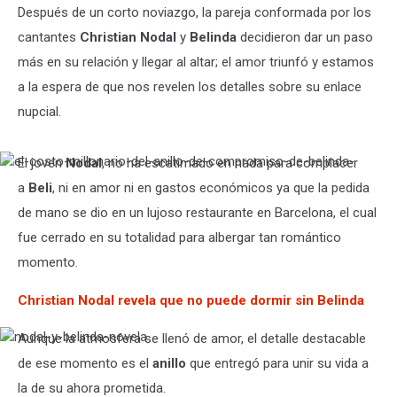
Después de un corto noviazgo, la pareja conformada por los
cantantes
Christian Nodal
y
Belinda
decidieron dar un paso
más en su relación y llegar al altar; el amor triunfó y estamos
a la espera de que nos revelen los detalles sobre su enlace
nupcial.
El joven
Nodal
, no ha escatimado en nada para complacer
el-
costo-
a
Beli
, ni en amor ni en gastos económicos ya que la pedida
millonario-
de mano se dio en un lujoso restaurante en Barcelona, el cual
del-
anillo-
fue cerrado en su totalidad para albergar tan romántico
de-
momento.
compromiso-
de-
belinda-
Christian Nodal revela que no puede dormir sin Belinda
Aunque la atmosfera se llenó de amor, el detalle destacable
nodal-
y-
de ese momento es el
anillo
que entregó para unir su vida a
belinda-
la de su ahora prometida.
novela