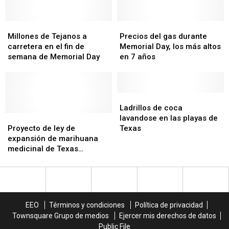
que
que
la
la
enjado
enjado
comunidad
comunidad
ahora
ahora
Millones
Millones
Precios
Precios
mismo
mismo
de
de
del
del
Millones de Tejanos a
Precios del gas durante
Tejanos
Tejanos
gas
gas
carretera en el fin de
Memorial Day, los más altos
a
a
durante
durante
semana de Memorial Day
en 7 años
carretera
carretera
Memorial
Memorial
en
en
Day,
Day,
el
el
los
los
fin
fin
más
más
Ladrillos
Ladrillos
de
de
altos
altos
de
de
Ladrillos de coca
semana
semana
Proyecto
Proyecto
en
en
coca
coca
lavandose en las playas de
de
de
de
de
7
7
lavandose
lavandose
Proyecto de ley de
Texas
Memorial
Memorial
ley
ley
años
años
en
en
expansión de marihuana
Day
Day
de
de
las
las
medicinal de Texas
expansión
expansión
playas
playas
aprobado por el Senado,
de
de
de
de
muy cercano a la ley
marihuana
marihuana
Texas
Texas
medicinal
medicinal
de
de
EEO
Términos y condiciones
Política de privacidad
Texas
Texas
Townsquare Grupo de medios
Ejercer mis derechos de datos
aprobado
aprobado
Public File