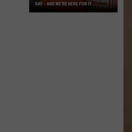
DAY – AND WE’RE HERE FOR IT
Whataburger
Has
Its
Own
National
Day
–
And
We’re
Here
for
It