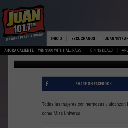
ANDREA MEZA DE MÉXI
UNIVERSO
INICIO
ESCUCHANOS
JUAN 1017 A
AHORA CALIENTE
WIN $500 WITH HALL PASS
DINING DEALS
APL
Toni Gee
Published: May 17, 2021
ESCUCHAR EN VIVO
OBTENGA LA 
IOS
APLICACIÓN MOVIL
OBTÉN LA AP
ANDROID
ESCUCHE JUAN 1017 EN GOOGLE
SHARE ON FACEBOOK
HOME
RECIENTEMENTE JUGADO
Todas las mujeres son hermosas y alcanzan lo
como Miss Universo.