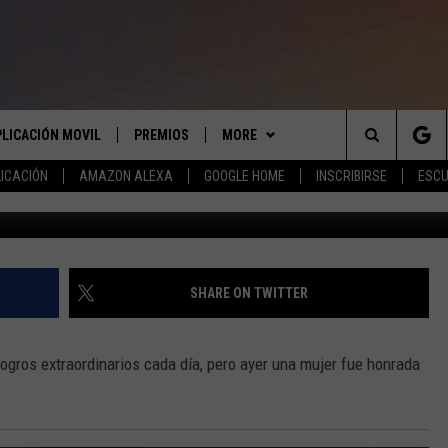
CO GANA EL TÍTULO DE MI
PLICACIÓN MOVIL
PREMIOS
MORE
Search
ICACIÓN
AMAZON ALEXA
GOOGLE HOME
INSCRIBIRSE
ESCU
TRA
APLICACIÓN PARA
INSCRIBIRSE
ANUNCIAR
The
LAS REGLAS DEL CONCURSO
COMUNICATE CON NOSOTROS
AYUDA E INFORMACIÓN DE
LICACIÓN PARA
CONTACTO
Site
SOPORTE DEL CONCURSO
SHARE ON TWITTER
ENVIAR COMENTARIOS
gros extraordinarios cada día, pero ayer una mujer fue honrada