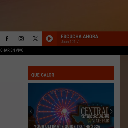
ESCUCHA AHORA
Juan 101.7
CHAR EN VIVO
NECESITO OLVIDARLA
Alejandro
Alejandro Fernandez
Fernandez
Alejandro Fernández
QUE CALOR
SIN RESPIRACION
Banda
Banda El Recodo
El
La Mejor de Todas
Recodo
UN MILLON DE ROSAS
La
La Mafia
Mafia
20th Anniversary Series: La Mafia
ME ENAMORE SOLO
Calibre
Calibre 50
YOUR ULTIMATE GUIDE TO THE 2026