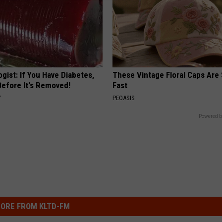
gist: If You Have Diabetes,
These Vintage Floral Caps Are 
Before It's Removed!
Fast
Y
PEOASIS
Powered b
ORE FROM KLTD-FM