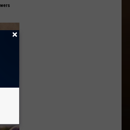
owers
ll