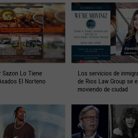
L
r Sazon Lo Tiene
Los servicios de inmigr
o
Asados El Norteno
de Rios Law Group se e
s
moviendo de ciudad
s
e
r
v
i
c
i