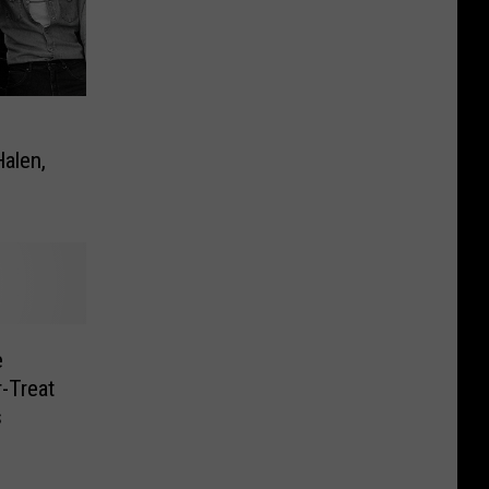
Halen,
e
-Treat
s