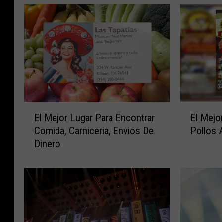
E
E
El Mejor Lugar Para Encontrar
El Mejo
l
l
Comida, Carniceria, Envios De
Pollos 
M
M
Dinero
e
e
j
j
o
o
r
r
L
S
u
a
g
z