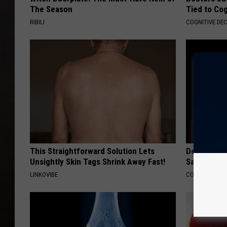
The Season
Tied to Cog
RIBILI
COGNITIVE DEC
This Straightforward Solution Lets
Declining 
Unsightly Skin Tags Shrink Away Fast!
Say These 
LINKOVIBE
COGNITIVE DEC