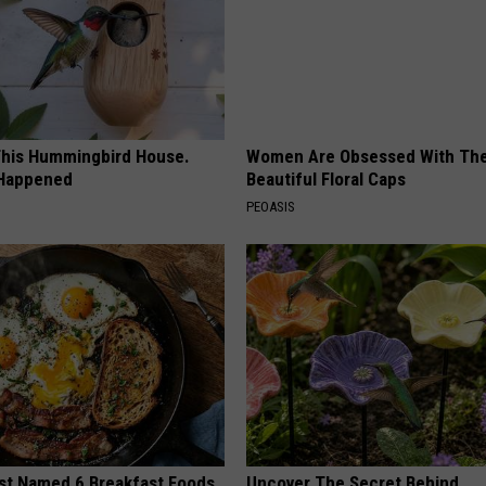
his Hummingbird House.
Women Are Obsessed With Th
 Happened
Beautiful Floral Caps
PEOASIS
st Named 6 Breakfast Foods
Uncover The Secret Behind