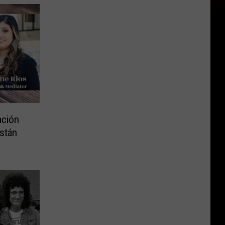
ación
stán