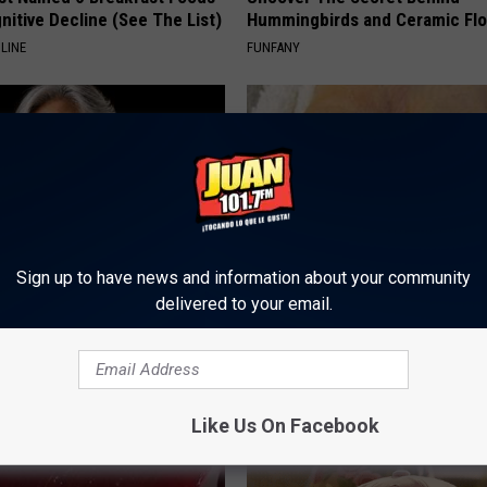
nitive Decline (See The List)
Hummingbirds and Ceramic Fl
LINE
FUNFANY
Sign up to have news and information about your community
delivered to your email.
Memory Begins When Seniors
Even The Oldest Nail Fungus Wi
3 Phrases — See Which Ones
Disappear (Recipe)
LINE
TRUE HEALTH PRACTICES
Like Us On Facebook