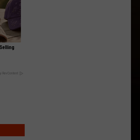
Selling
y RevContent