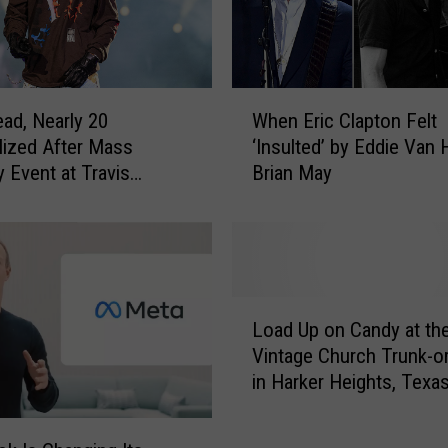
o
s
d
e
W
i
ead, Nearly 20
When Eric Clapton Felt
h
n
lized After Mass
‘Insulted’ by Eddie Van 
e
m
y Event at Travis
Brian May
n
i
 2021 Astroworld
E
g
r
r
i
a
c
c
C
L
i
l
Load Up on Candy at th
o
ó
a
Vintage Church Trunk-or
a
n
p
in Harker Heights, Texa
d
d
t
U
e
o
p
R