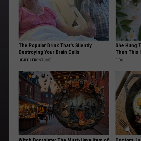
The Popular Drink That's Silently
She Hung T
Destroying Your Brain Cells
Then This
HEALTH FRONTLINE
RIBILI
Witch Doorplate: The Must-Have Item of
Doctors Ju