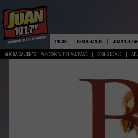
INICIO
ESCUCHANOS
JUAN 1017 A
AHORA CALIENTE
WIN $500 WITH HALL PASS
DINING DEALS
APL
ESCUCHAR EN VIVO
OBTENGA LA 
IOS
APLICACIÓN MOVIL
OBTÉN LA AP
ANDROID
ESCUCHE JUAN 1017 EN GOOGLE
HOME
RECIENTEMENTE JUGADO